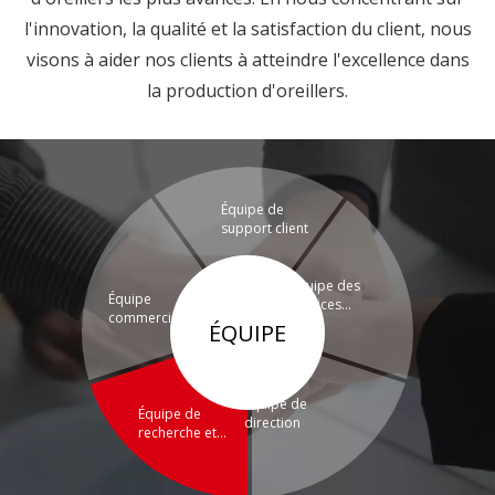
l'innovation, la qualité et la satisfaction du client, nous
visons à aider nos clients à atteindre l'excellence dans
la production d'oreillers.
Équipe de
support client
Équipe des
Équipe
services
commerciale et
techniques
ÉQUIPE
marketing
Équipe de
Équipe de
direction
recherche et
développement